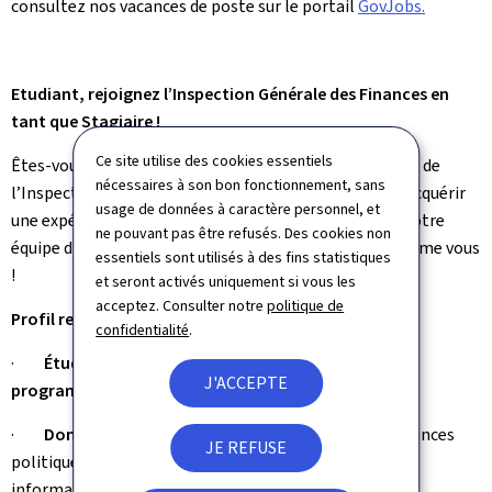
consultez nos vacances de poste sur le portail
GovJobs.
Etudiant, rejoignez l’Inspection Générale des Finances en
tant que Stagiaire !
Ce site utilise des cookies essentiels
Êtes-vous étudiant(e) et passionné(e) par les missions de
nécessaires à son bon fonctionnement, sans
l’Inspection Générale des Finances ? Souhaitez-vous acquérir
usage de données à caractère personnel, et
une expérience précieuse et enrichissante au sein de notre
ne pouvant pas être refusés. Des cookies non
équipe dynamique ? Nous recherchons des talents comme vous
essentiels sont utilisés à des fins statistiques
!
et seront activés uniquement si vous les
acceptez. Consulter notre
politique de
Profil recherché :
confidentialité
.
·
Étudiant(e) en dernière année de Bachelor ou en
J'ACCEPTE
programme de Master
·
Domaines d’études
: économie, droit, finance, sciences
JE REFUSE
politiques, comptabilité, mathématiques financières,
informatique, sciences des données ou statistiques