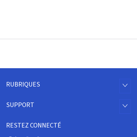
RUBRIQUES
Pied
RUBRI
de
SUPPORT
SUPP
page
RESTEZ CONNECTÉ