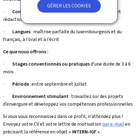
GÉRER LES COOKIES
·
Compétences
: excellentes capacités analytiques et
rédactionnelles
·
Langues
: maîtrise parfaite du luxembourgeois et du
français, à l’oral et à l’écrit
Ce que nous offrons :
·
Stages conventionnés ou pratiques
d’une durée de 3 à 6
mois
·
Période
: entre septembre et juillet
·
Environnement stimulant
: travaillez sur des projets
d’envergure et développez vos compétences professionnelles
Si vous vous reconnaissez dans ce profil, n’attendez plus !
Envoyez votre CV et votre lettre de motivation
par e-mail
en
précisant la référence en objet
« INTERN-IGF »
.