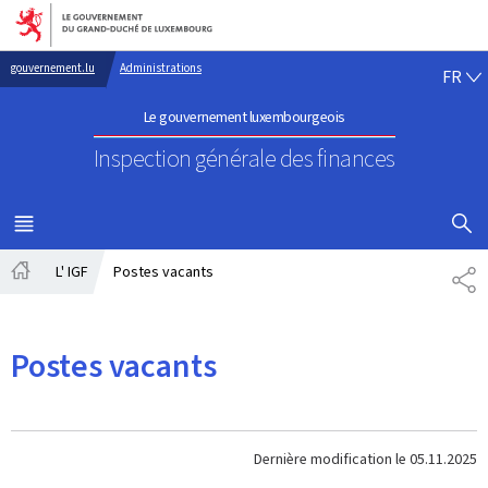
Aller au menu principal
Aller au contenu
FR
gouvernement.lu
Administrations
FR
Le gouvernement luxembourgeois
Inspection générale des finances
AFFICHER
MENU
PRINCIPAL
L' IGF
Postes vacants
PA
Accueil
Postes vacants
Dernière modification le
05.11.2025