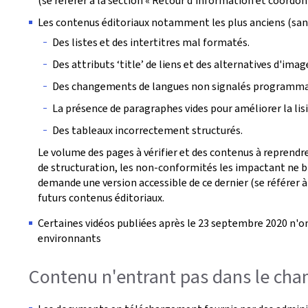
(se référer à la section « Retour d'information et coordon
Les contenus éditoriaux notamment les plus anciens (san
Des listes et des intertitres mal formatés.
Des attributs ‘title’ de liens et des alternatives d'ima
Des changements de langues non signalés programm
La présence de paragraphes vides pour améliorer la lisib
Des tableaux incorrectement structurés.
Le volume des pages à vérifier et des contenus à reprendre
de structuration, les non-conformités les impactant ne bl
demande une version accessible de ce dernier (se référer à
futurs contenus éditoriaux.
Certaines vidéos publiées après le 23 septembre 2020 n'on
environnants
Contenu n'entrant pas dans le cham