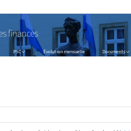
Aller au menu principal
Aller au contenu
es finances
PSC
DOCUMENTS
PSC
Évolution mensuelle
Documents
é