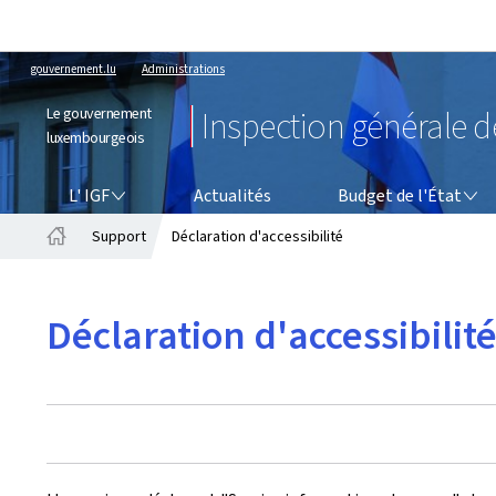
gouvernement.lu
Administrations
Le gouvernement
Inspection générale d
luxembourgeois
L' IGF
BUDGET DE L'ÉTAT
L' IGF
Actualités
Budget de l'État
Support
Déclaration d'accessibilité
Accueil
Déclaration d'accessibilit