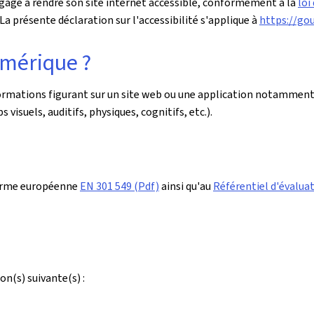
gage à rendre son site internet accessible, conformément à la
loi
a présente déclaration sur l'accessibilité s'applique à
https://go
umérique ?
nformations figurant sur un site web ou une application notamment
 visuels, auditifs, physiques, cognitifs, etc.).
orme européenne
EN 301 549 (Pdf)
ainsi qu'au
Référentiel d'évaluat
on(s) suivante(s) :