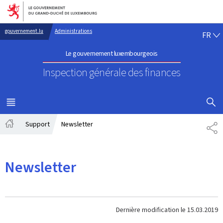
Aller au menu principal
Aller au contenu
FR
gouvernement.lu
Administrations
FR
Le gouvernement luxembourgeois
Inspection générale des finances
AFFICHER
MENU
PRINCIPAL
Support
Newsletter
PA
Accueil
Newsletter
Dernière modification le
15.03.2019