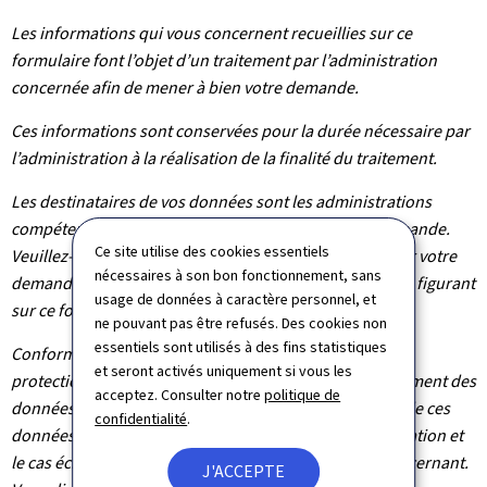
Les informations qui vous concernent recueillies sur ce
formulaire font l’objet d’un traitement par l’administration
concernée afin de mener à bien votre demande.
Ces informations sont conservées pour la durée nécessaire par
l’administration à la réalisation de la finalité du traitement.
Les destinataires de vos données sont les administrations
compétentes dans le cadre du traitement de votre demande.
Ce site utilise des cookies essentiels
Veuillez-vous adresser à l’administration concernée par votre
nécessaires à son bon fonctionnement, sans
demande pour connaître les destinataires des données figurant
usage de données à caractère personnel, et
sur ce formulaire.
ne pouvant pas être refusés. Des cookies non
essentiels sont utilisés à des fins statistiques
Conformément au règlement (UE) 2016/679 relatif à la
et seront activés uniquement si vous les
protection des personnes physiques à l'égard du traitement des
acceptez. Consulter notre
politique de
données à caractère personnel et à la libre circulation de ces
confidentialité
.
données, vous bénéficiez d’un droit d’accès, de rectification et
le cas échéant d’effacement des informations vous concernant.
J'ACCEPTE