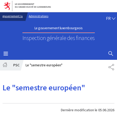
Aller au menu principal
Aller au contenu
FR
gouvernement.lu
Administrations
FR
Le gouvernement luxembourgeois
Inspection générale des finances
AFFICHER
MENU
PRINCIPAL
PSC
Le "semestre européen"
PA
Accueil
Le "semestre européen"
Dernière modification le
05.06.2026