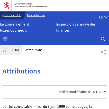
Aller au menu principal
Aller au contenu
FR
gouvernement.lu
Administrations
FR
Le gouvernement
Inspection générale des
luxembourgeois
finances
AFFICHER
MENU
PRINCIPAL
L' IGF
Attributions
PA
Accueil
Attributions
Dernière modification le
05.11.2025
LC (loi comptable)
=
Loi du 8 juin 1999 sur le budget, la