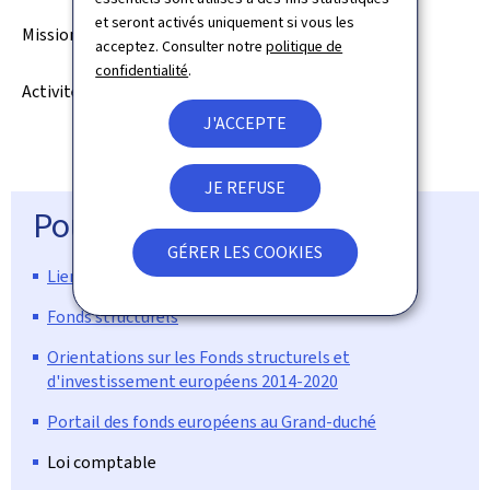
et seront activés uniquement si vous les
Missions
acceptez. Consulter notre
politique de
Sous-
confidentialité
.
Activités
rubriques
J'ACCEPTE
JE REFUSE
Pour en savoir plus
GÉRER LES COOKIES
Lien sur le site Internet du budget de l’Etat
Fonds structurels
Orientations sur les Fonds structurels et
d'investissement européens 2014-2020
Portail des fonds européens au Grand-duché
Loi comptable