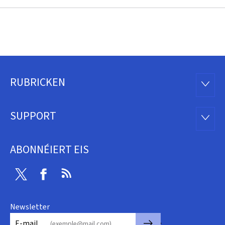
RUBRICKEN
Fousszeil
RUBRI
SUPPORT
SUPP
ABONNÉIERT EIS
Twitter
Facebook
RSS
Newsletter
🡒
E-mail