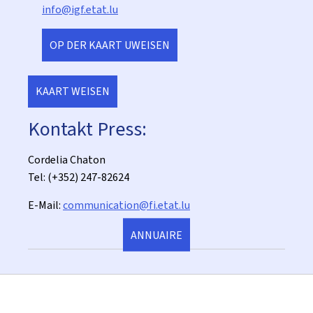
info@igf.etat.lu
OP DER KAART UWEISEN
KAART WEISEN
Kontakt Press:
Cordelia Chaton
Tel: (+352) 247-82624
E-Mail:
communication@fi.etat.lu
ANNUAIRE