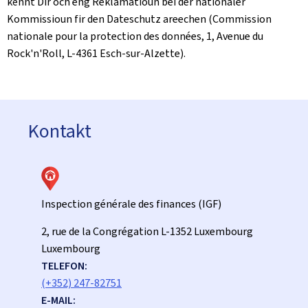
kënnt Dir och eng Reklamatioun bei der nationaler
Kommissioun fir den Dateschutz areechen (Commission
nationale pour la protection des données, 1, Avenue du
Rock'n'Roll, L-4361 Esch-sur-Alzette).
Kontakt
Inspection générale des finances (IGF)
ADRESS:
2, rue de la Congrégation
L-1352
Luxembourg
Luxembourg
TELEFON:
(+352) 247-82751
E-MAIL: