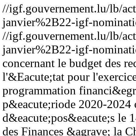
//igf.gouvernement.lu/lb
janvier%2B22-igf-nominati
//igf.gouvernement.lu/lb
janvier%2B22-igf-nominati
concernant le budget des re
l'&Eacute;tat pour l'exercice
programmation financi&egra
p&eacute;riode 2020-2024 
d&eacute;pos&eacute;s le 14
des Finances &agrave; la C