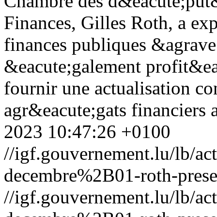
Chambre des d&eacute;put&e
Finances, Gilles Roth, a ex
finances publiques &agrave;
&eacute;galement profit&ea
fournir une actualisation co
agr&eacute;gats financiers 
2023 10:47:26 +0100
//igf.gouvernement.lu/lb
decembre%2B01-roth-presen
//igf.gouvernement.lu/lb