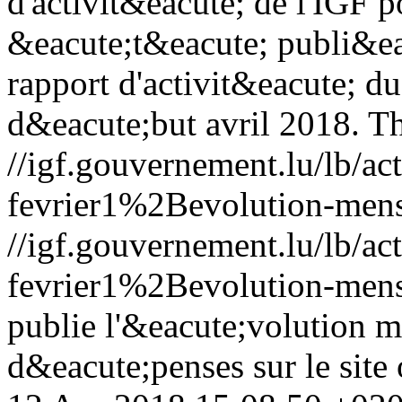
d'activit&eacute; de l'IGF 
&eacute;t&eacute; publi&ea
rapport d'activit&eacute; d
d&eacute;but avril 2018.
Th
//igf.gouvernement.lu/lb/
fevrier1%2Bevolution-mens
//igf.gouvernement.lu/lb/
fevrier1%2Bevolution-mens
publie l'&eacute;volution me
d&eacute;penses sur le site 