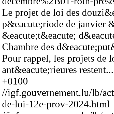
decembre%2B01-roth-presen
Le projet de loi des douzi&
p&eacute;riode de janvier &
&eacute;t&eacute; d&eacut
Chambre des d&eacute;put&e
Pour rappel, les projets de 
ant&eacute;rieures restent...
+0100
//igf.gouvernement.lu/lb/
de-loi-12e-prov-2024.html