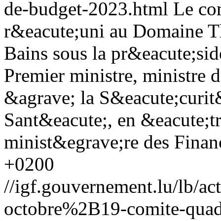
de-budget-2023.html
Le com
r&eacute;uni au Domaine T
Bains sous la pr&eacute;sid
Premier ministre, ministre
&agrave; la S&eacute;curit&
Sant&eacute;, en &eacute;tr
minist&egrave;re des Finan
+0200
//igf.gouvernement.lu/lb
octobre%2B19-comite-quadr