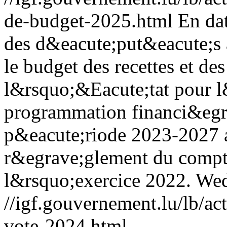
de-budget-2025.html
En da
des d&eacute;put&eacute;s a
le budget des recettes et d
l&rsquo;&Eacute;tat pour l&
programmation financi&egra
p&eacute;riode 2023-2027 ai
r&egrave;glement du compt
l&rsquo;exercice 2022.
Wed
//igf.gouvernement.lu/lb/
vote-2024.html