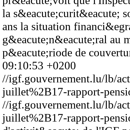
pr&eacute;voit que l'Inspe
la s&eacute;curit&eacute; s
ans la situation financi&eg
g&eacute;n&eacute;ral au mi
p&eacute;riode de couvertur
09:10:53 +0200
//igf.gouvernement.lu/lb
juillet%2B17-rapport-pensi
//igf.gouvernement.lu/lb
juillet%2B17-rapport-pensi