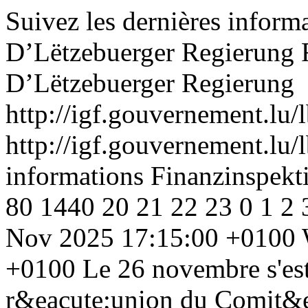
Suivez les dernières inform
D’Lëtzebuerger Regierung
D’Lëtzebuerger Regierung
http://igf.gouvernement.lu/l
http://igf.gouvernement.lu/l
informations Finanzinspekt
80
1440
20
21
22
23
0
1
2
Nov 2025 17:15:00 +0100
+0100
Le 26 novembre s'es
r&eacute;union du Comit&ea