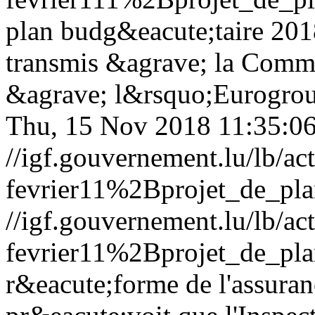
plan budg&eacute;taire 201
transmis &agrave; la Comm
&agrave; l&rsquo;Eurogrou
Thu, 15 Nov 2018 11:35:0
//igf.gouvernement.lu/lb/
fevrier11%2Bprojet_de_pla
//igf.gouvernement.lu/lb/
fevrier11%2Bprojet_de_pla
r&eacute;forme de l'assura