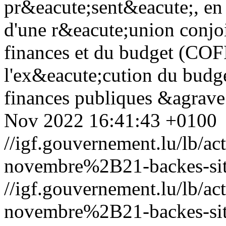
pr&eacute;sent&eacute;, en
d'une r&eacute;union conjo
finances et du budget (COF
l'ex&eacute;cution du bud
finances publiques &agrave;
Nov 2022 16:41:43 +0100
//igf.gouvernement.lu/lb
novembre%2B21-backes-sita
//igf.gouvernement.lu/lb
novembre%2B21-backes-sita