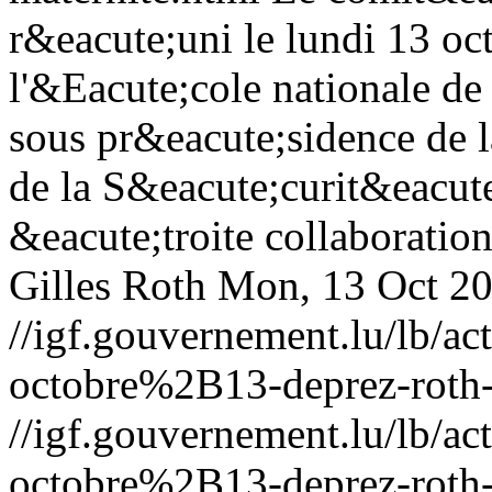
r&eacute;uni le lundi 13 o
l'&Eacute;cole nationale de
sous pr&eacute;sidence de l
de la S&eacute;curit&eacute
&eacute;troite collaboration
Gilles Roth
Mon, 13 Oct 2
//igf.gouvernement.lu/lb
octobre%2B13-deprez-roth-q
//igf.gouvernement.lu/lb
octobre%2B13-deprez-roth-q