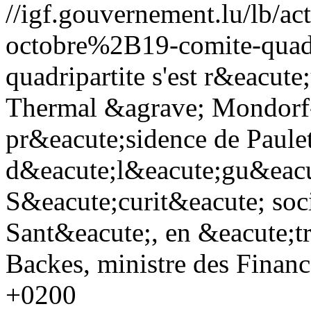
//igf.gouvernement.lu/lb
octobre%2B19-comite-quadr
quadripartite s'est r&eacut
Thermal &agrave; Mondorf-
pr&eacute;sidence de Paulet
d&eacute;l&eacute;gu&eacu
S&eacute;curit&eacute; socia
Sant&eacute;, en &eacute;tr
Backes, ministre des Financ
+0200