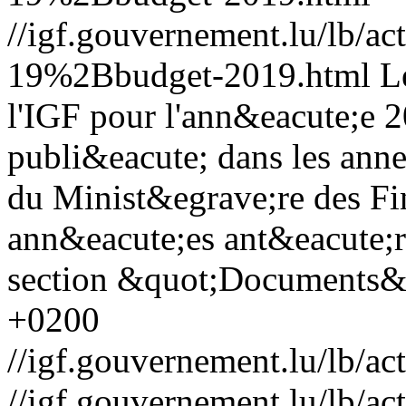
//igf.gouvernement.lu/lb
19%2Bbudget-2019.html
L
l'IGF pour l'ann&eacute;e 
publi&eacute; dans les anne
du Minist&egrave;re des Fi
ann&eacute;es ant&eacute;ri
section &quot;Documents&
+0200
//igf.gouvernement.lu/lb
//igf.gouvernement.lu/lb