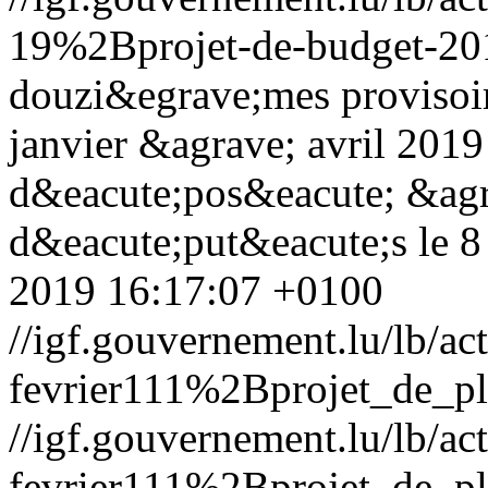
19%2Bprojet-de-budget-20
douzi&egrave;mes provisoir
janvier &agrave; avril 2019
d&eacute;pos&eacute; &agr
d&eacute;put&eacute;s le 
2019 16:17:07 +0100
//igf.gouvernement.lu/lb/
fevrier111%2Bprojet_de_pl
//igf.gouvernement.lu/lb/
fevrier111%2Bprojet_de_pl