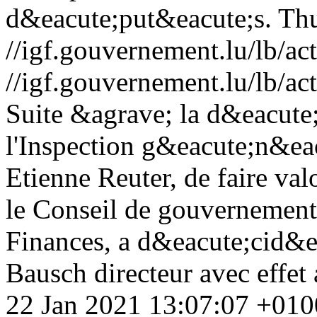
d&eacute;put&eacute;s.
Thu
//igf.gouvernement.lu/lb
//igf.gouvernement.lu/lb
Suite &agrave; la d&eacute;c
l'Inspection g&eacute;n&eac
Etienne Reuter, de faire valo
le Conseil de gouvernement,
Finances, a d&eacute;cid
Bausch directeur avec effet
22 Jan 2021 13:07:07 +010