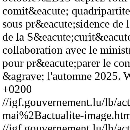
comit&eacute; quadripartite
sous pr&eacute;sidence de l
de la S&eacute;curit&eacute
collaboration avec le minist
pour pr&eacute;parer le com
&agrave; l'automne 2025.
W
+0200
//igf.gouvernement.lu/lb
mai%2Bactualite-image.ht
//igf.gouvernement.lu/lb