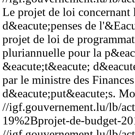
Le projet de loi concernant 
d&eacute;penses de l'&Eacut
projet de loi de programma
pluriannuelle pour la p&ea
&eacute;t&eacute; d&eacut
par le ministre des Finance
d&eacute;put&eacute;s.
Mon
//igf.gouvernement.lu/lb/
19%2Bprojet-de-budget-20
//igf.gouvernement.lu/lb/