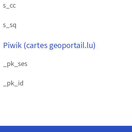
s_cc
s_sq
Piwik (cartes geoportail.lu)
_pk_ses
_pk_id