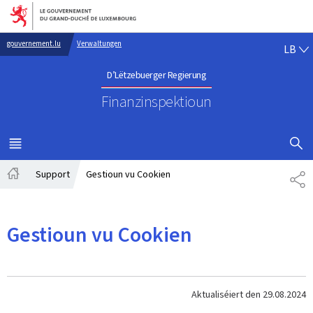
Bei den Haaptmenü goen
Bei den Inhalt goen
LË
gouvernement.lu
Verwaltungen
LB
D’Lëtzebuerger Regierung
Finanzinspektioun
SHOW H
MENÜ
HAAPT-
Support
Gestioun vu Cookien
SH
Startsäit
Gestioun vu Cookien
Aktualiséiert den
29.08.2024