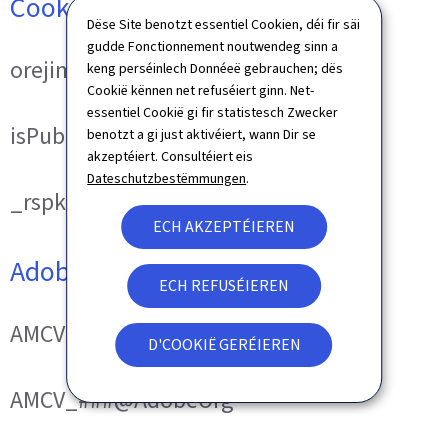
Cookies techniques
Dëse Site benotzt essentiel Cookien, déi fir säi
gudde Fonctionnement noutwendeg sinn a
orejime
keng perséinlech Donnéeë gebrauchen; dës
Cookië kënnen net refuséiert ginn. Net-
essentiel Cookië gi fir statistesch Zwecker
isPublicWebsite
benotzt a gi just aktivéiert, wann Dir se
akzeptéiert. Consultéiert eis
Dateschutzbestëmmungen
.
_rspkrLoadCore (ReadSpeaker)
ECH AKZEPTÉIEREN
Adobe Analytics
ECH REFUSÉIEREN
AMCVS_###@AdobeOrg
D'COOKIË GERÉIEREN
AMCV_###@AdobeOrg