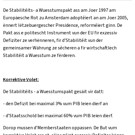
De Stabilitéits- a Wuesstumspakt ass am Joer 1997 am
Europäesche Rot zu Amsterdam adoptéiert an am Joer 2005,
ënnert lëtzebuergescher Presidence, reforméiert ginn. De
Pakt ass e politescht Instrument vun der EU fir exzessiv
Defiziter ze verhënneren, fir d’Stabilitéit vun der
gemeinsamer Währung ze sécheren a fir wirtschaftlech
Stabilitéit a Wuesstum ze fërderen.
Korrektive Volet:
De Stabilitéits - a Wuesstumspakt gesäit vir datt:
- den Defizit bei maximal 3% vum PIB leien dierf an
- d’Staatsschold bei maximal 60% vum PIB leien dierf.
Dorop mussen d’Memberstaaten oppassen. De But vum