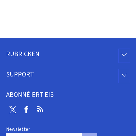
RUBRICKEN
Fousszeil
RUBRI
SUPPORT
SUPP
ABONNÉIERT EIS
Twitter
Facebook
RSS
Newsletter