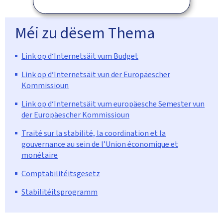
Méi zu dësem Thema
Link op d‘Internetsäit vum Budget
Link op d‘Internetsäit vun der Europäescher
Kommissioun
Link op d‘Internetsäit vum europäesche Semester vun
der Europäescher Kommissioun
Traité sur la stabilité, la coordination et la
gouvernance au sein de l’Union économique et
monétaire
Comptabilitéitsgesetz
Stabilitéitsprogramm