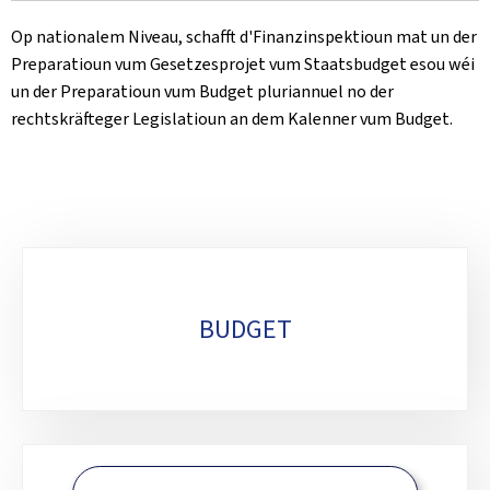
Op nationalem Niveau, schafft d'Finanzinspektioun mat un der
Preparatioun vum Gesetzesprojet vum Staatsbudget esou wéi
un der Preparatioun vum Budget pluriannuel no der
rechtskräfteger Legislatioun an dem Kalenner vum Budget.
Sub-
sections
BUDGET