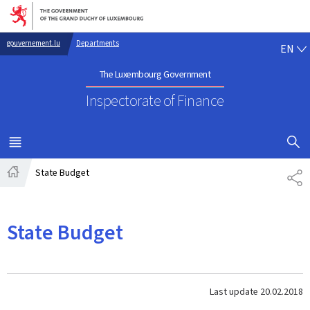
Go to main navigation
Go to content
EN
gouvernement.lu
Departments
EN
The Luxembourg Government
Inspectorate of Finance
SHOW H
MENU
MAIN
State Budget
SH
Home
State Budget
Last update
20.02.2018