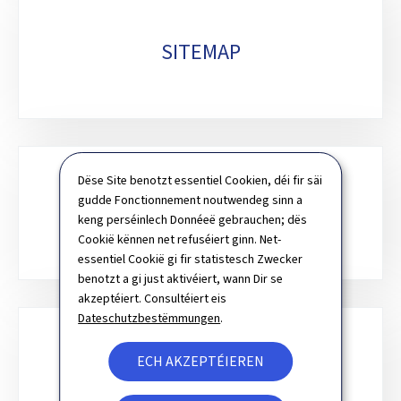
SITEMAP
Dëse Site benotzt essentiel Cookien, déi fir säi
gudde Fonctionnement noutwendeg sinn a
SICH
keng perséinlech Donnéeë gebrauchen; dës
Cookië kënnen net refuséiert ginn. Net-
essentiel Cookië gi fir statistesch Zwecker
benotzt a gi just aktivéiert, wann Dir se
akzeptéiert. Consultéiert eis
Dateschutzbestëmmungen
.
ECH AKZEPTÉIEREN
NEWSLETTER