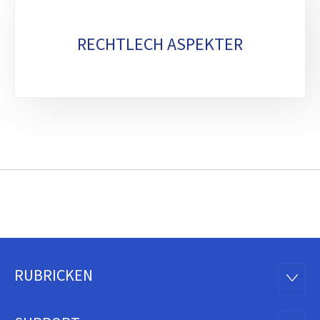
RECHTLECH ASPEKTER
RUBRICKEN
Fousszeil
RUBRI