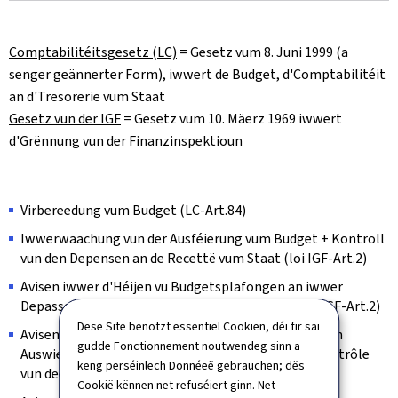
Comptabilitéitsgesetz (LC)
= Gesetz vum 8. Juni 1999 (a
senger geännerter Form), iwwert de Budget, d'Comptabilitéit
an d'Tresorerie vum Staat
Gesetz vun der IGF
=
Gesetz vum 10. Mäerz 1969 iwwert
d'Grënnung vun der Finanzinspektioun
Virbereedung vum Budget (LC-Art.84)
Iwwerwaachung vun der Ausféierung vum Budget + Kontroll
vun den Depensen an de Recettë vum Staat (loi IGF-Art.2)
Avisen iwwer d'Héijen vu Budgetsplafongen an iwwer
Depassementer vun net limitéierte Kreditter (loi IGF-Art.2)
Dëse Site benotzt essentiel Cookien, déi fir säi
Avisen iwwert Projeten a Propositiounen, déi kënnen
gudde Fonctionnement noutwendeg sinn a
Auswierkungen op d'Staatsfinanzen hunn, an de Contrôle
keng perséinlech Donnéeë gebrauchen; dës
vun deenen hirer Ausféierung (LC-Art.84)
Cookië kënnen net refuséiert ginn. Net-