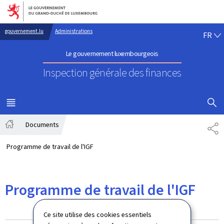
Aller au menu principal
Aller au contenu
FR
gouvernement.lu
Administrations
FR
Le gouvernement luxembourgeois
Inspection générale des finances
AFFICHER
MENU
PRINCIPAL
Documents
PA
Accueil
Programme de travail de l'IGF
Programme de travail de l'IGF
Ce site utilise des cookies essentiels