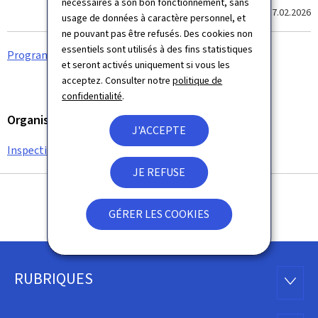
nécessaires à son bon fonctionnement, sans
Dernière modification le
17.02.2026
usage de données à caractère personnel, et
ne pouvant pas être refusés. Des cookies non
essentiels sont utilisés à des fins statistiques
Programme de travail 2025–2027 de l’IGF (Pdf, 668 Ko)
et seront activés uniquement si vous les
acceptez. Consulter notre
politique de
confidentialité
.
Organisation
J'ACCEPTE
Inspection générale des finances (IGF)
JE REFUSE
GÉRER LES COOKIES
RUBRIQUES
Pied
RUBRI
de