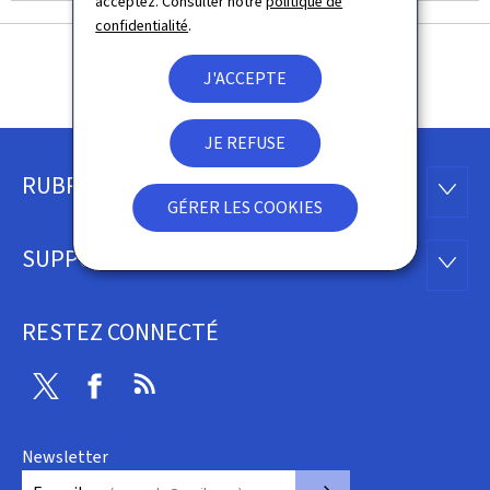
acceptez. Consulter notre
politique de
confidentialité
.
J'ACCEPTE
JE REFUSE
RUBRIQUES
Pied
RUBRI
GÉRER LES COOKIES
de
SUPPORT
SUPP
page
RESTEZ CONNECTÉ
Twitter
Facebook
RSS
Newsletter