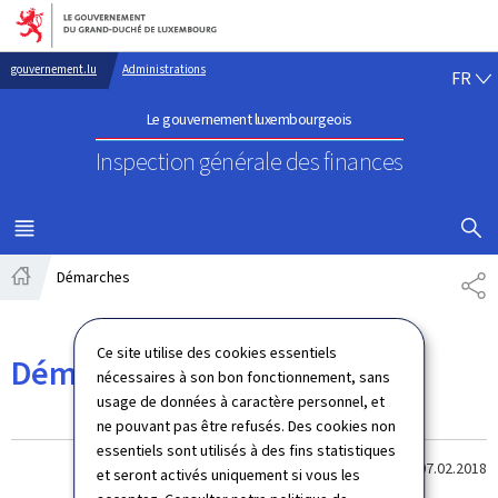
Aller au menu principal
Aller au contenu
FR
gouvernement.lu
Administrations
FR
Le gouvernement luxembourgeois
Inspection générale des finances
AFFICHER
MENU
PRINCIPAL
Démarches
PA
Accueil
Ce site utilise des cookies essentiels
Démarches
nécessaires à son bon fonctionnement, sans
usage de données à caractère personnel, et
ne pouvant pas être refusés. Des cookies non
essentiels sont utilisés à des fins statistiques
Dernière modification le
07.02.2018
et seront activés uniquement si vous les