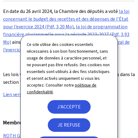
le
En date du 26 avril 2024, la Chambre des députés a voté
la loi
concernant le budget des recettes et des dépenses de l’État
pour l’exercice 2024 (Pdf, 3,20 Mo)
,
la loi de programmation
financière pluriannuelle pour la période 2023-2027 (Pdf, 3,93
Mo)
ainsi que
la loi portant règlement du compte général de
Ce site utilise des cookies essentiels
l’exercice 2022 (Pdf, 2,60 Mo)
.
nécessaires à son bon fonctionnement, sans
usage de données à caractère personnel, et
ne pouvant pas être refusés. Des cookies non
essentiels sont utilisés à des fins statistiques
Les lois votées des années antérieures sont disponibles dans la
et seront activés uniquement si vous les
section "
Documents
".
acceptez. Consulter notre
politique de
confidentialité
.
Lien vers le site officiel du Budget de l'Etat
.
J'ACCEPTE
Membre du gouvernement
JE REFUSE
ROTH Gilles