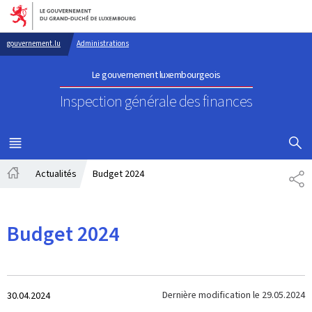
Aller au menu principal
Aller au contenu
gouvernement.lu
Administrations
Le gouvernement luxembourgeois
Inspection générale des finances
AFFICHER
MENU
PRINCIPAL
Actualités
Budget 2024
PA
Accueil
Budget 2024
Crée
Dernière modification le
29.05.2024
30.04.2024