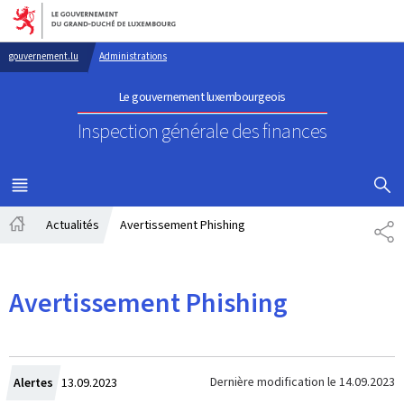
Aller au menu principal
Aller au contenu
gouvernement.lu
Administrations
Le gouvernement luxembourgeois
Inspection générale des finances
AFFICHER
MENU
PRINCIPAL
Actualités
Avertissement Phishing
PA
Accueil
Avertissement Phishing
Crée
Dernière modification le
14.09.2023
Alertes
13.09.2023