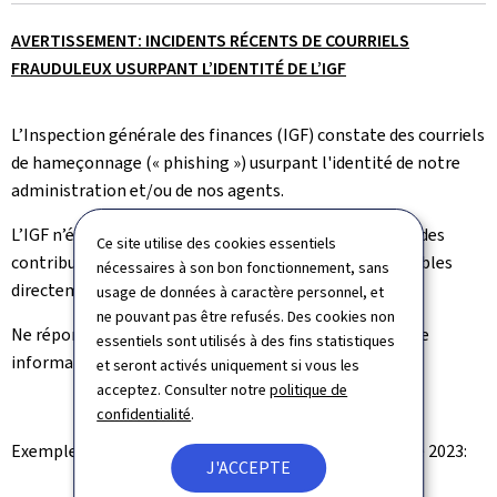
le
AVERTISSEMENT: INCIDENTS RÉCENTS DE COURRIELS
FRAUDULEUX USURPANT L’IDENTITÉ DE L’IGF
L’Inspection générale des finances (IGF) constate des courriels
de hameçonnage (« phishing ») usurpant l'identité de notre
administration et/ou de nos agents.
L’IGF n’émet pas d’avis concernant la situation fiscale des
Ce site utilise des cookies essentiels
contribuables et elle ne contacte jamais les contribuables
nécessaires à son bon fonctionnement, sans
directement.
usage de données à caractère personnel, et
ne pouvant pas être refusés. Des cookies non
Ne répondez pas à ces courriels et ne fournissez aucune
essentiels sont utilisés à des fins statistiques
information personnelle.
et seront activés uniquement si vous les
acceptez. Consulter notre
politique de
confidentialité
.
Exemple de campagne de hameçonnage de septembre 2023:
J'ACCEPTE