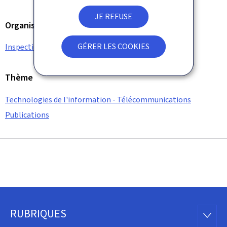
JE REFUSE
Organisation
GÉRER LES COOKIES
Inspection générale des finances (IGF)
Thème
Technologies de l'information - Télécommunications
Publications
RUBRIQUES
Pied
RUBRI