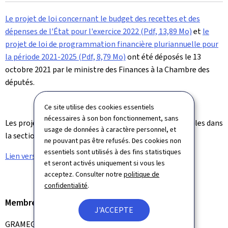
le
Le projet de loi concernant le budget des recettes et des
dépenses de l'État pour l'exercice 2022 (Pdf, 13,89 Mo)
et
le
projet de loi de programmation financière pluriannuelle pour
la période 2021-2025 (Pdf, 8,79 Mo)
ont été déposés le 13
octobre 2021 par le ministre des Finances à la Chambre des
députés.
Ce site utilise des cookies essentiels
nécessaires à son bon fonctionnement, sans
Les projets de loi des années antérieures sont disponibles dans
usage de données à caractère personnel, et
la section "
Documents
".
ne pouvant pas être refusés. Des cookies non
essentiels sont utilisés à des fins statistiques
Lien vers le site officiel du Budget de l'Etat.
et seront activés uniquement si vous les
acceptez. Consulter notre
politique de
confidentialité
.
Membre du gouvernement
J'ACCEPTE
GRAMEGNA Pierre