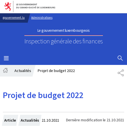
Aller au menu principal
Aller au contenu
gouvernement.lu
Administrations
Le gouvernement luxembourgeois
Inspection générale des finances
AFFICHER
MENU
PRINCIPAL
Actualités
Projet de budget 2022
PA
Accueil
Projet de budget 2022
Crée
Dernière modification le
21.10.2021
Article
Actualités
21.10.2021