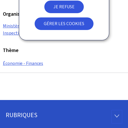
JE REFUSE
Organisation
GÉRER LES COOKIES
Ministère des Finances
Inspection générale des finances (IGF)
Thème
Économie - Finances
RUBRIQUES
Pied
RUBRI