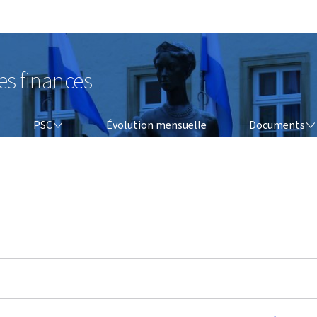
Aller au menu principal
Aller au contenu
es finances
PSC
DOCUMENTS
PSC
Évolution mensuelle
Documents