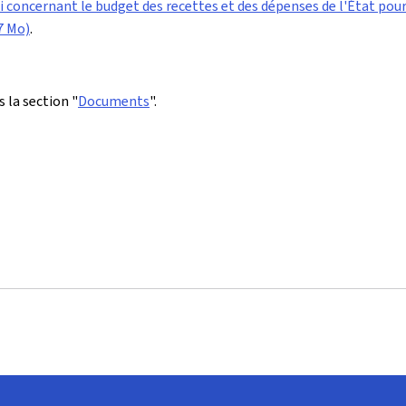
oi concernant le budget des recettes et des dépenses de l'État pour 
7 Mo)
.
 la section "
Documents
".