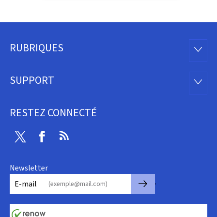
RUBRIQUES
Pied
RUBRI
de
SUPPORT
SUPP
page
RESTEZ CONNECTÉ
Twitter
Facebook
RSS
Newsletter
🡒
E-mail