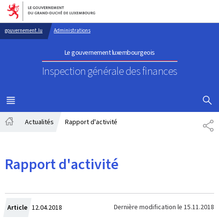
Aller au menu principal
Aller au contenu
gouvernement.lu
Administrations
Le gouvernement luxembourgeois
Inspection générale des finances
AFFICHER
MENU
PRINCIPAL
Actualités
Rapport d'activité
PA
Accueil
Rapport d'activité
Crée
Dernière modification le
15.11.2018
Article
12.04.2018