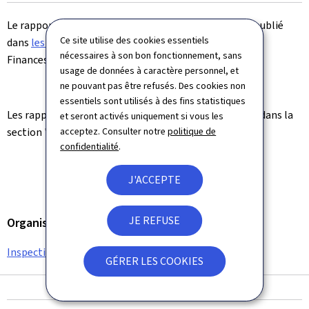
le
Le rapport d'activité de l'IGF pour l'année 2017 a été publié
Ce site utilise des cookies essentiels
dans
les annexes
du rapport d'activité du Ministère des
nécessaires à son bon fonctionnement, sans
Finances début avril 2018.
usage de données à caractère personnel, et
ne pouvant pas être refusés. Des cookies non
essentiels sont utilisés à des fins statistiques
Les rapports des années antérieures sont disponibles dans la
et seront activés uniquement si vous les
acceptez. Consulter notre
politique de
section "
Documents
".
confidentialité
.
J'ACCEPTE
JE REFUSE
Organisation
Inspection générale des finances (IGF)
GÉRER LES COOKIES