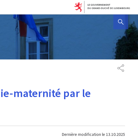
AFFICHER / MASQUER 
PARTAG
ie-maternité par le
Dernière modification le
13.10.2025