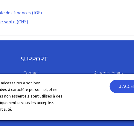
le des finances (IGF)
de santé (CNS)
SUPPORT
Contact
Aspects légaux
ls nécessaires à son bon
J'ACC
Plan du site
Déclaration d'access
es à caractère personnel, et ne
s non essentiels sont utilisés à des
À propos du site
Gestion des cookies
niquement si vous les acceptez.
tialité
.