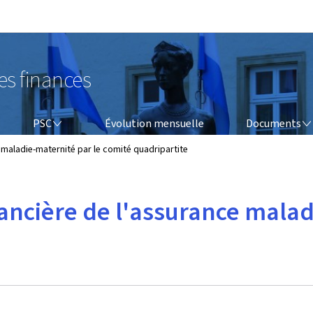
Aller au menu principal
Aller au contenu
es finances
PSC
DOCUMENTS
PSC
Évolution mensuelle
Documents
e maladie-maternité par le comité quadripartite
nancière de l'assurance malad