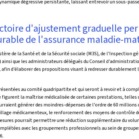
namique dégressive persistante, laissant entrevoir un sous-passe
ectoire d'ajustement graduelle pe
durable de l'assurance maladie-ma
stère de la Santé et de la Sécurité sociale (M3S), de l'Inspection gé
S) ainsi que les administrateurs délégués du Conseil d'administrati
re, afin d'élaborer des propositions visant à redresser durablement
présentées au comité quadripartite et qui seront à revoir et à co
 figurent la maîtrise médicalisée de certaines prestations, telles
ourraient générer des moindres-dépenses de l'ordre de 60 millions
illage médicamenteux, le renforcement des moyens de contrôle des a
sures pourrait permettre une réduction supplémentaire du volume 
mplétées avec les groupements professionnels au sein de groupes
6.