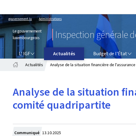
gouvernement.lu
Administrations
Le gouvernement
Inspection générale d
luxembourgeois
L' IGF
BUDGET DE L'ÉTAT
L' IGF
Actualités
Budget de l'État
Actualités
Analyse de la situation financière de l'assuranc
Accueil
Analyse de la situation fi
comité quadripartite
Crée
Communiqué
13.10.2025