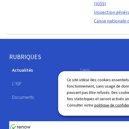
(IGSS)
Inspection généra
Caisse nationale 
Pied
RUBRIQUES
de
Actualités
Liens
page
Ce site utilise des cookies essentie
L' IGF
Législation
fonctionnement, sans usage de donné
pouvant pas être refusés. Des cookie
Documents
Annuaire
fins statistiques et seront activés u
Consulter notre
politique de confiden