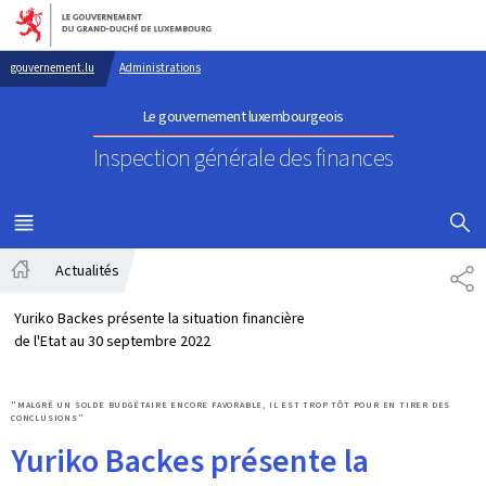
Aller au menu principal
Aller au contenu
gouvernement.lu
Administrations
Le gouvernement luxembourgeois
Inspection générale des finances
AFFICHER
MENU
PRINCIPAL
Actualités
PA
Accueil
Yuriko Backes présente la situation financière
de l'Etat au 30 septembre 2022
"MALGRÉ UN SOLDE BUDGÉTAIRE ENCORE FAVORABLE, IL EST TROP TÔT POUR EN TIRER DES
CONCLUSIONS"
Yuriko Backes présente la