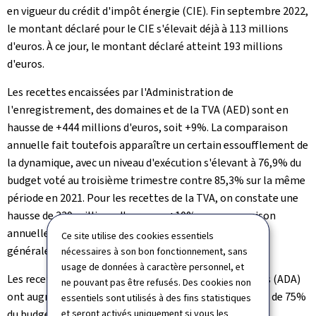
en vigueur du crédit d'impôt énergie (CIE). Fin septembre 2022,
le montant déclaré pour le CIE s'élevait déjà à 113 millions
d'euros. À ce jour, le montant déclaré atteint 193 millions
d'euros.
Les recettes encaissées par l'Administration de
l'enregistrement, des domaines et de la TVA (AED) sont en
hausse de +444 millions d'euros, soit +9%. La comparaison
annuelle fait toutefois apparaître un certain essoufflement de
la dynamique, avec un niveau d'exécution s'élevant à 76,9% du
budget voté au troisième trimestre contre 85,3% sur la même
période en 2021. Pour les recettes de la TVA, on constate une
hausse de 339 millions d'euros ou +10% en comparaison
annuelle, ce qui s'explique surtout par l'augmentation
Ce site utilise des cookies essentiels
générale des prix.
nécessaires à son bon fonctionnement, sans
usage de données à caractère personnel, et
Les recettes de l'Administration des douanes et accises (ADA)
ne pouvant pas être refusés. Des cookies non
ont augmenté de +3% par rapport à 2021, mais le seuil de 75%
essentiels sont utilisés à des fins statistiques
et seront activés uniquement si vous les
du budget n'a pas été atteint. À titre de comparaison,