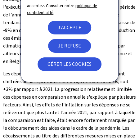
acceptez. Consulter notre
politique de
l'exécution s'élevait à 82,3% du budget voté à la même période
confidentialité
.
de l'année précédente. Le diesel continue à afficher une
tendance décroissante au niveau des ventes, avec une baisse de
J'ACCEPTE
-9% en comparaison annuelle, contribuant ainsi à la réduction
des émissions de CO2 en ligne avec les engagements
JE REFUSE
climatiques du gouvernement. La tendance négative a par
ailleurs été renforcée par les remises appliquées en France et
en Belgique.
GÉRER LES COOKIES
Les dépenses totales de l'Administration centrale se sont
chiffrées au 30 septembre 2022 à 16,8 milliards d'euros, soit
+3% par rapport à 2021. La progression relativement limitée
des dépenses en comparaison annuelle s'explique par plusieurs
facteurs. Ainsi, les effets de l'inflation sur les dépenses ne se
relèveront que plus tard et l'année 2021, par rapport à laquelle
la comparaison est faite, était encore fortement marquée par
le déboursement des aides dans le cadre de la pandémie. Les
décaissements au titre des différentes mesures mises en place