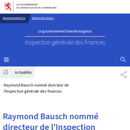
Aller au menu principal
Aller au contenu
gouvernement.lu
Administrations
Le gouvernement luxembourgeois
Inspection générale des finances
AFFICHER
MENU
PRINCIPAL
Actualités
PA
Accueil
Raymond Bausch nommé directeur de
l'Inspection générale des finances
Raymond Bausch nommé
directeur de l'Inspection