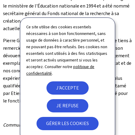
le ministère de l'Éducation nationale en 1994 et a été nommé
secrétaire général du Fonds national de la recherche à sa
création en 2000. En 2010, il a rejoint l'IGF, dont il est
Ce site utilise des cookies essentiels
actuellement directeur adjoint.
nécessaires à son bon fonctionnement, sans
Pierre Gramegna, ministre des Finances commente: "Je tiens à
usage de données à caractère personnel, et
ne pouvant pas être refusés. Des cookies non
remercier vivement Etienne Reuter pour ses efforts et son
essentiels sont utilisés à des fins statistiques
dévouement à la tête de l'IGF, ainsi que pour son engagement
et seront activés uniquement si vous les
exemplaire tout au long de sa carrière au service de l'État et de
acceptez. Consulter notre
politique de
nos concitoyens. Raymond Bausch, qui dispose d'une
confidentialité
.
expérience de plus de 10 ans à l'IGF, est la personne la plus
qualifiée pour continuer le travail de modernisation entamé
J'ACCEPTE
par Etienne Reuter à la tête de cette administration clé pour
le fonctionnement de l'État."
JE REFUSE
GÉRER LES COOKIES
Communiqué par le ministère des Finances