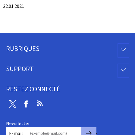
22.01.2021
RUBRIQUES
Pied
RUBRI
de
SUPPORT
SUPP
page
RESTEZ CONNECTÉ
Twitter
Facebook
RSS
Newsletter
🡒
E-mail