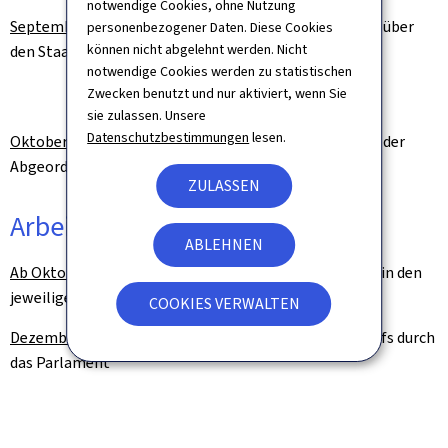
notwendige Cookies, ohne Nutzung
September n-1:
Fertigstellung der Gesetzesentwürfe über
personenbezogener Daten. Diese Cookies
können nicht abgelehnt werden. Nicht
den Staatshaushalt und über den
notwendige Cookies werden zu statistischen
mehrjährigen Finanzrahmen:
Zwecken benutzt und nur aktiviert, wenn Sie
Sitzung des Regierungsrates
sie zulassen. Unsere
Datenschutzbestimmungen
lesen.
Oktober n-1:
Einreichung der Gesetzesentwürfe in der
Abgeordnetenkammer
ZULASSEN
Arbeiten der Legislative
ABLEHNEN
Ab Oktober n-1:
Parlamentarische Prüfungsarbeiten in den
jeweiligen Ausschüssen
COOKIES VERWALTEN
Dezember n-1:
Verabschiedung des Gesetzesentwurfs durch
das Parlament