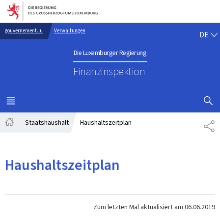
Zur Hauptnavigation
Zum Inhalt
DE
gouvernement.lu
Verwaltungen
DE
Die Luxemburger Regierung
Finanzinspektion
SUCHFLED 
MENÜ
HAUPT-
Staatshaushalt
Haushaltszeitplan
TE
Startseite
Haushaltszeitplan
Zum letzten Mal aktualisiert am
06.06.2019