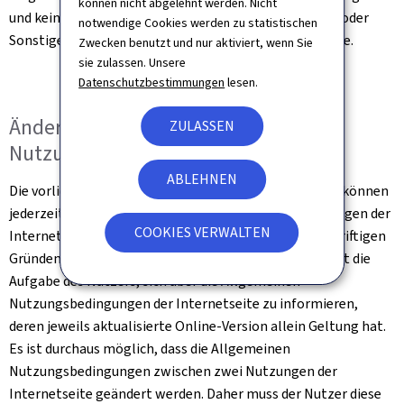
können nicht abgelehnt werden. Nicht
und keinesfalls die Abtretung von Rechten, Eigentum oder
notwendige Cookies werden zu statistischen
Sonstigem im Zusammenhang mit dieser Internetseite.
Zwecken benutzt und nur aktiviert, wenn Sie
sie zulassen. Unsere
Datenschutzbestimmungen
lesen.
Änderung der Allgemeinen
ZULASSEN
Nutzungsbedingungen
ABLEHNEN
Die vorliegenden Allgemeinen Nutzungsbedingungen können
jederzeit und ohne Ankündigung aufgrund von Änderungen der
COOKIES VERWALTEN
Internetseite, der Gesetzgebung oder aus sonstigen triftigen
Gründen Änderungen oder Ergänzungen erfahren. Es ist die
Aufgabe des Nutzers, sich über die Allgemeinen
Nutzungsbedingungen der Internetseite zu informieren,
deren jeweils aktualisierte Online-Version allein Geltung hat.
Es ist durchaus möglich, dass die Allgemeinen
Nutzungsbedingungen zwischen zwei Nutzungen der
Internetseite geändert werden. Daher muss der Nutzer diese