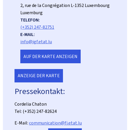
ADRESSE:
2, rue de la Congrégation
L-1352
Luxembourg
Luxemburg
TELEFON:
(+352) 247-82751
E-MAIL:
info@igf.etat.lu
AUF DER KARTE ANZEIGEN
ANZEIGE DER KARTE
Pressekontakt:
Cordelia Chaton
Tel: (+352) 247-82624
E-Mail:
communication@fi.etat.lu