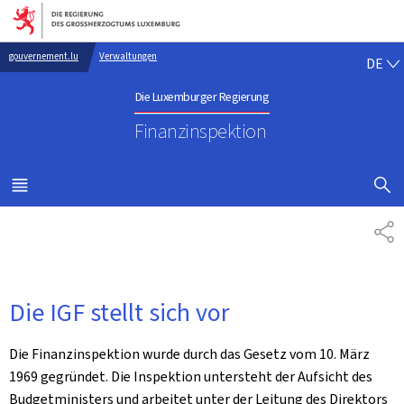
Zur Hauptnavigation
Zum Inhalt
DE
gouvernement.lu
Verwaltungen
DE
Die Luxemburger Regierung
Finanzinspektion
SUCHFLED 
MENÜ
HAUPT-
TE
Die IGF stellt sich vor
Die Finanzinspektion wurde durch das Gesetz vom 10. März
1969 gegründet. Die Inspektion untersteht der Aufsicht des
Budgetministers und arbeitet unter der Leitung des Direktors