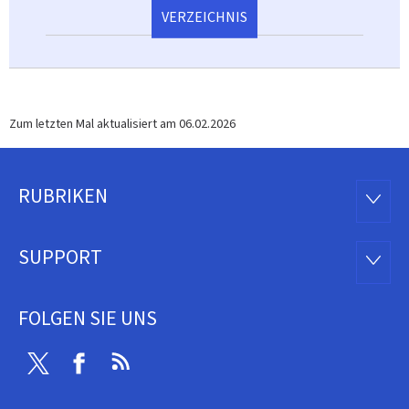
VERZEICHNIS
Zum letzten Mal aktualisiert am
06.02.2026
RUBRIKEN
Footer
RUBRI
SUPPORT
SUPP
FOLGEN SIE UNS
Twitter
Facebook
RSS