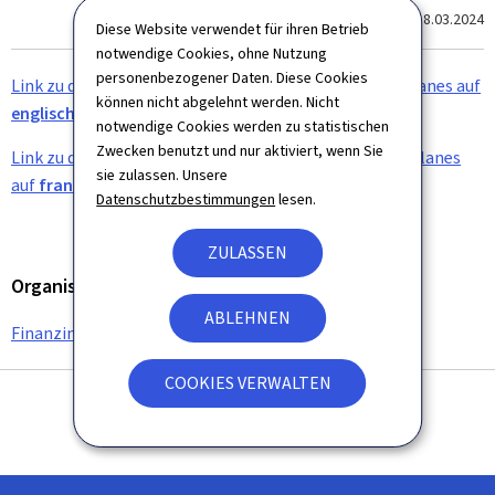
Zum letzten Mal aktualisiert am
18.03.2024
Diese Website verwendet für ihren Betrieb
notwendige Cookies, ohne Nutzung
personenbezogener Daten. Diese Cookies
Link zu den Dokumenten des Entwurfs des Haushaltplanes auf
können nicht abgelehnt werden. Nicht
englisch
notwendige Cookies werden zu statistischen
Zwecken benutzt und nur aktiviert, wenn Sie
Link zu den Dokumenten des Entwurfs des Haushaltsplanes
sie zulassen. Unsere
auf
französich
Datenschutzbestimmungen
lesen.
ZULASSEN
Organisation
ABLEHNEN
Finanzinspektion
COOKIES VERWALTEN